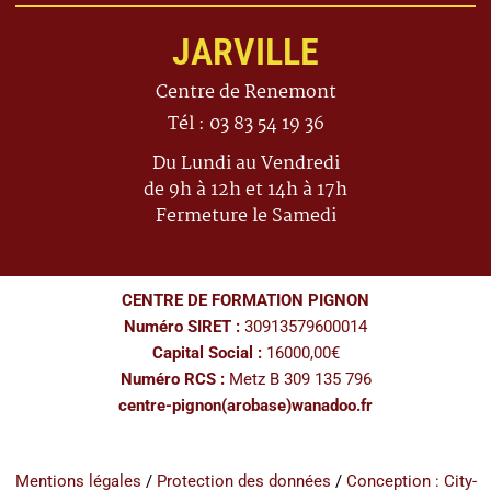
JARVILLE
Centre de Renemont
Tél : 03 83 54 19 36
Du Lundi au Vendredi
de 9h à 12h et 14h à 17h
Fermeture le Samedi
CENTRE DE FORMATION PIGNON
Numéro SIRET :
30913579600014
Capital Social :
16000,00€
Numéro RCS :
Metz B 309 135 796
centre-pignon(arobase)wanadoo.fr
Mentions légales
/
Protection des données
/
Conception : City-