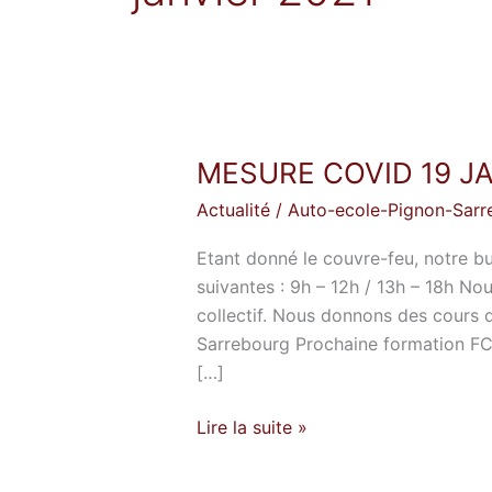
MESURE COVID 19 JA
MESURE
COVID
Actualité
/
Auto-ecole-Pignon-Sarr
19
JANVIER
Etant donné le couvre-feu, notre b
2021
suivantes : 9h – 12h / 13h – 18h N
collectif. Nous donnons des cours 
Sarrebourg Prochaine formation FC
[…]
Lire la suite »