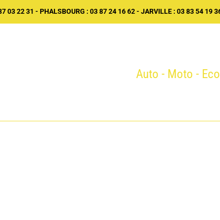
 03 22 31 - PHALSBOURG : 03 87 24 16 62 - JARVILLE : 03 83 54 19 3
Centre de form
Auto - Moto - Eco
CUEIL
L’AUTO-ÉCOLE
NOS FORMATIONS
FIN