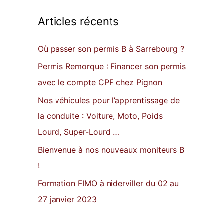
c
Articles récents
h
e
Où passer son permis B à Sarrebourg ?
r
Permis Remorque : Financer son permis
c
avec le compte CPF chez Pignon
h
Nos véhicules pour l’apprentissage de
e
la conduite : Voiture, Moto, Poids
r
Lourd, Super-Lourd …
Bienvenue à nos nouveaux moniteurs B
:
!
Formation FIMO à niderviller du 02 au
27 janvier 2023